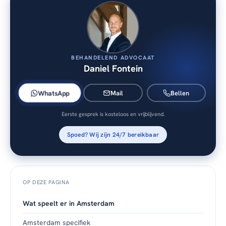
BEHANDELEND ADVOCAAT
Daniel Fontein
WhatsApp
Mail
Bellen
Eerste gesprek is kosteloos en vrijblijvend.
Spoed? Wij zijn 24/7 bereikbaar
OP DEZE PAGINA
Wat speelt er in Amsterdam
Amsterdam specifiek