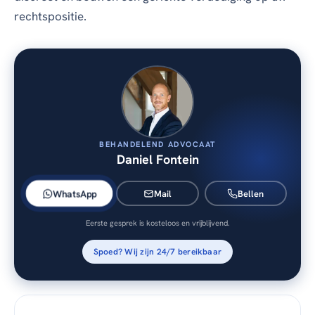
rechtspositie.
BEHANDELEND ADVOCAAT
Daniel Fontein
WhatsApp
Mail
Bellen
Eerste gesprek is kosteloos en vrijblijvend.
Spoed? Wij zijn 24/7 bereikbaar