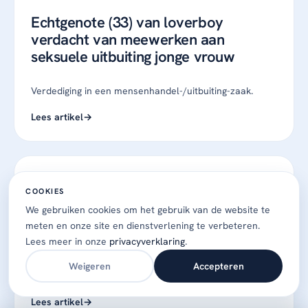
Echtgenote (33) van loverboy
verdacht van meewerken aan
seksuele uitbuiting jonge vrouw
Verdediging in een mensenhandel-/uitbuiting-zaak.
Lees artikel
DE TELEGRAAF · BETAALMUUR
COOKIES
Van verkrachting verdachte Sam van
We gebruiken cookies om het gebruik van de website te
Z. niet bezig met of vrouwen ook echt
meten en onze site en dienstverlening te verbeteren.
seks met hem wilden
Lees meer in onze
privacyverklaring
.
Weigeren
Accepteren
Verdediging in een zedenzaak.
Lees artikel