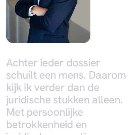
Achter
ieder
dossier
schuilt
een
mens.
Daarom
kijk
ik
verder
dan
de
juridische
stukken
alleen.
Met
persoonlijke
betrokkenheid
en