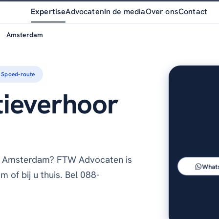
Expertise
Advocaten
In de media
Over ons
Contact
Amsterdam
Spoed-route
itieverhoor
n Amsterdam? FTW Advocaten is
What
 of bij u thuis. Bel 088-