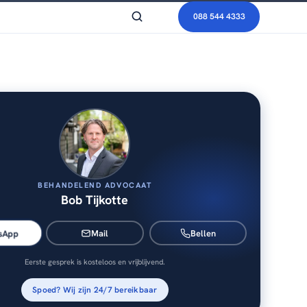
088 544 4333
BEHANDELEND ADVOCAAT
Bob Tijkotte
sApp
Mail
Bellen
Eerste gesprek is kosteloos en vrijblijvend.
Spoed? Wij zijn 24/7 bereikbaar