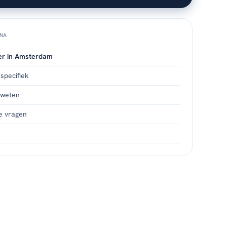
INA
er in Amsterdam
pecifiek
 weten
e vragen