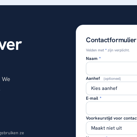
ver
Contactformulier
Velden met
*
zijn verplicht.
Naam
*
. We
Aanhef
(optioneel)
.
E-mail
*
Voorkeurstijd voor contac
gebruiken ze