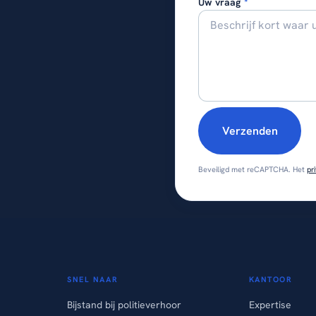
Uw vraag
*
Verzenden
Beveiligd met reCAPTCHA. Het
pr
SNEL NAAR
KANTOOR
Bijstand bij politieverhoor
Expertise