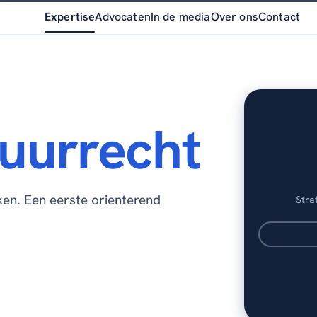
Expertise
Advocaten
In de media
Over ons
Contact
uurrecht
en. Een eerste orienterend
Stra