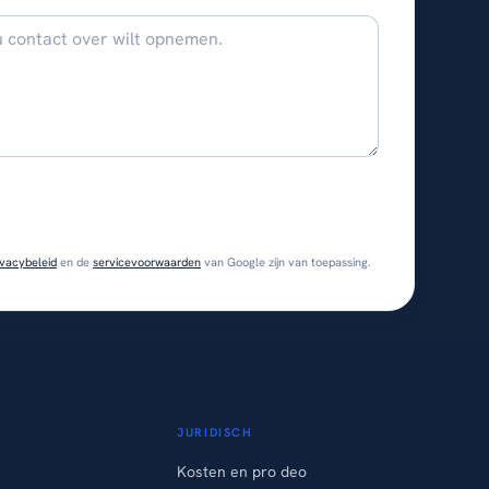
ivacybeleid
en de
servicevoorwaarden
van Google zijn van toepassing.
JURIDISCH
Kosten en pro deo