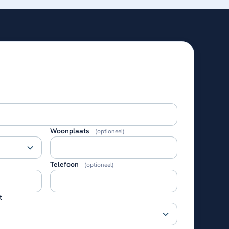
Woonplaats
(optioneel)
Telefoon
(optioneel)
t