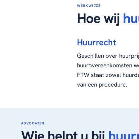
WERKWIJZE
Hoe wij
hu
Huurrecht
Geschillen over huurpri
huurovereenkomsten wo
FTW staat zowel huurder
van een procedure.
ADVOCATEN
Wie helpt u bij
huur