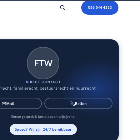
088 544 4333
FTW
DIRECT CONTACT
frecht, familierecht, bestuursrecht en huurrecht
Mail
Bellen
Eerste gesprek is kosteloos en vrijblijvend.
Spoed? Wij zijn 24/7 bereikbaar