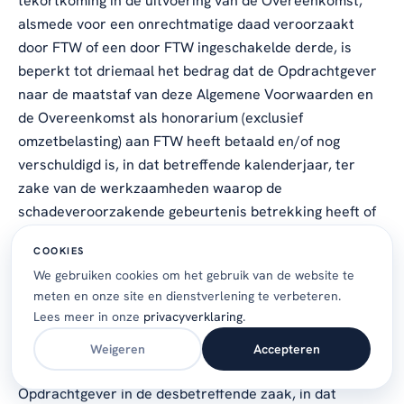
tekortkoming in de uitvoering van de Overeenkomst,
alsmede voor een onrechtmatige daad veroorzaakt
door FTW of een door FTW ingeschakelde derde, is
beperkt tot driemaal het bedrag dat de Opdrachtgever
naar de maatstaf van deze Algemene Voorwaarden en
de Overeenkomst als honorarium (exclusief
omzetbelasting) aan FTW heeft betaald en/of nog
verschuldigd is, in dat betreffende kalenderjaar, ter
zake van de werkzaamheden waarop de
schadeveroorzakende gebeurtenis betrekking heeft of
waarmede deze verband houdt, met een maximum van
COOKIES
honderdduizend euro (EUR 100.000,-).
We gebruiken cookies om het gebruik van de website te
meten en onze site en dienstverlening te verbeteren.
8.5.
Indien om welke reden dan ook geen uitkering van
Lees meer in onze
privacyverklaring
.
de beroepsaansprakelijkheidsverzekering van FTW
mocht plaatsvinden, is iedere aansprakelijkheid
Weigeren
Accepteren
beperkt tot driemaal het door FTW aan de
Opdrachtgever in de desbetreffende zaak, in dat