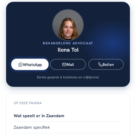
BEHANDELEND ADVOCAAT
Ilona Tol
WhatsApp
Mail
Bellen
Eerste gesprek is kosteloos en vrijblijvend.
OP DEZE PAGINA
Wat speelt er in Zaandam
Zaandam specifiek