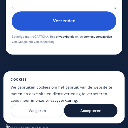
Verzenden
Beveiligd met reCAPTCHA. Het
privacybeleid
en de
servicevoorwaarden
van Google zijn van toepassing.
COOKIES
We gebruiken cookies om het gebruik van de website te
meten en onze site en dienstverlening te verbeteren.
Lagendijk 64a, 1541 KC Koog aan de Zaan
Lees meer in onze
privacyverklaring
.
088 544 4333
·
info@ftwadvocaten.nl
Weigeren
Accepteren
AANGESLOTEN BIJ
EERSTERECHTSHULP