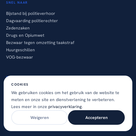
SNEL NAAR
Bijstand bij politieverhoor
Dagvaarding politierechter
Zedenzaken
Drugs en Opiumwet
Bezwaar tegen omzetting taakstraf
Huurgeschillen
VOG-bezwaar
KANTOOR
COOKIES
Expertise
We gebruiken cookies om het gebruik van de website te
Advocaten
meten en onze site en dienstverlening te verbeteren.
Inzichten
Lees meer in onze
privacyverklaring
.
Over ons
Contact
Weigeren
Accepteren