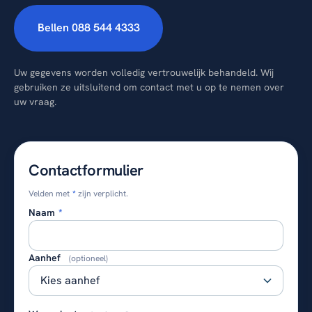
Bellen 088 544 4333
Uw gegevens worden volledig vertrouwelijk behandeld. Wij
gebruiken ze uitsluitend om contact met u op te nemen over
uw vraag.
Contactformulier
Velden met
*
zijn verplicht.
Naam
*
Aanhef
(optioneel)