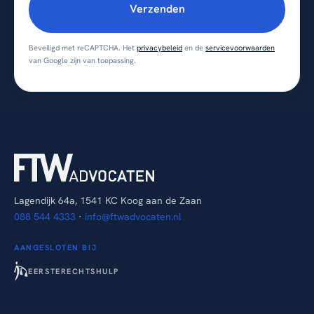
Verzenden
Beveiligd met reCAPTCHA. Het
privacybeleid
en de
servicevoorwaarden
van Google zijn van toepassing.
Lagendijk 64a, 1541 KC Koog aan de Zaan
088 544 4333
·
info@ftwadvocaten.nl
AANGESLOTEN BIJ
EERSTERECHTSHULP