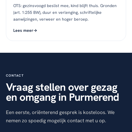
OTS: gezinsvoogd beslist mee, kind blijft thuis. Gronden
(art. 1:255 BW), duur en verlenging, schriftelijke
aanwijzingen, verweer en hoger beroep.
Lees meer
CONTACT
Vraag stellen over gezag
en omgang in Purmerend
Een eerste, oriënterend gesprek is kosteloos. We
nemen zo spoedig mogelijk contact met u op.