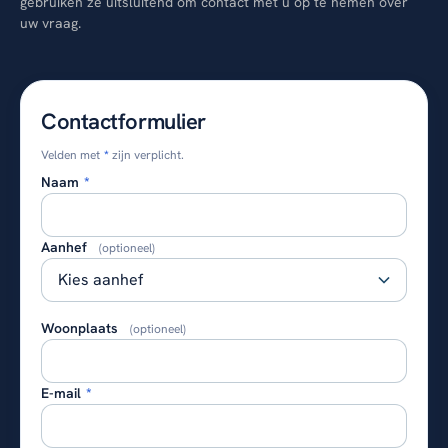
gebruiken ze uitsluitend om contact met u op te nemen over
uw vraag.
Contactformulier
Velden met
*
zijn verplicht.
Naam
*
Aanhef
(optioneel)
Woonplaats
(optioneel)
E-mail
*