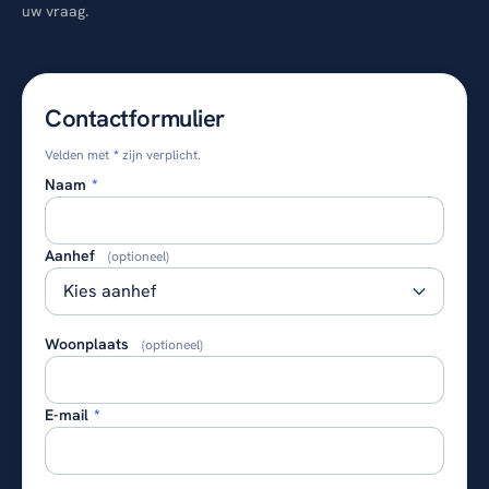
uw vraag.
Contactformulier
Velden met
*
zijn verplicht.
Naam
*
Aanhef
(optioneel)
Woonplaats
(optioneel)
E-mail
*