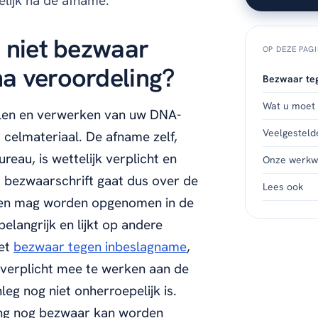
elijk na de afname.
 niet bezwaar
OP DEZE PAG
a veroordeling?
Bezwaar te
Wat u moet
palen en verwerken van uw DNA-
Veelgesteld
t celmateriaal. De afname zelf,
reau, is wettelijk verplicht en
Onze werkwi
 bezwaarschrift gaat dus over de
Lees ook
d en mag worden opgenomen in de
elangrijk en lijkt op andere
het
bezwaar tegen inbeslagname
,
 verplicht mee te werken aan de
leg nog niet onherroepelijk is.
lang nog bezwaar kan worden