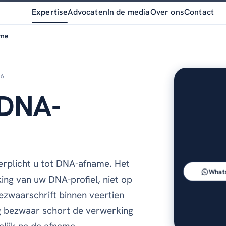
Expertise
Advocaten
In de media
Over ons
Contact
ame
26
 DNA-
erplicht u tot DNA-afname. Het
What
ing van uw DNA-profiel, niet op
ezwaarschrift binnen veertien
ig bezwaar schort de verwerking