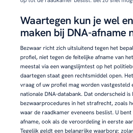
op tot de raadkamer beslist. Bel zo snel mog
Waartegen kun je wel en
maken bij DNA-afname n
Bezwaar richt zich uitsluitend tegen het be
profiel, niet tegen de feitelijke afname van he
meestal via een wangslijmtest op het politiebu
daartegen staat geen rechtsmiddel open. Het
vraag of uw profiel mag worden vastgestel
nationale DNA-databank. Dat onderscheid is b
bezwaarprocedures in het strafrecht, zoals 
waar de raadkamer eveneens beslist. U bent
afname, ook als de veroordeling in eerste aan
Tegelijk geldt een belangrijke waarborg: zo