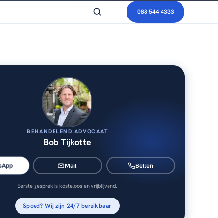
088 544 4333
BEHANDELEND ADVOCAAT
Bob Tijkotte
sApp
Mail
Bellen
Eerste gesprek is kosteloos en vrijblijvend.
Spoed? Wij zijn 24/7 bereikbaar