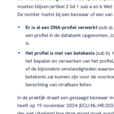
moeten blijven (artikel 2 lid 1 sub a en b We
De rechter toetst bij een bezwaar of een van
Er is al een DNA-profiel verwerkt
(sub a)
een profiel in de databank opgenomen, zo
is.
Het profiel is niet van betekenis
(sub b). 
het bepalen en verwerken van het profiel,
of de bijzondere omstandigheden waarond
betekenis zal kunnen zijn voor de voorko
berechting van strafbare feiten.
In de praktijk draait een geslaagd bezwaar 
heeft op 19 november 2024 (ECLI:NL:HR:2024:
der wet uitgelegd hoe deze grond moet worde