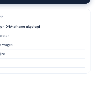
INA
gen DNA-afname uitgelegd
 weten
e vragen
jze